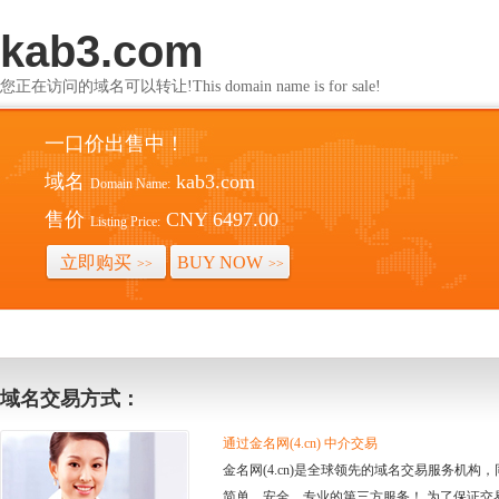
kab3.com
您正在访问的域名可以转让!This domain name is for sale!
一口价出售中！
域名
kab3.com
Domain Name:
售价
CNY 6497.00
Listing Price:
立即购买
BUY NOW
>>
>>
域名交易方式：
通过金名网(4.cn) 中介交易
金名网(4.cn)是全球领先的域名交易服务机
简单、安全、专业的第三方服务！ 为了保证交