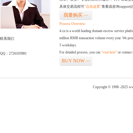
具体交易流程可
“点击这里”
查看或咨询support@
我要购买
>>
Process Overview:
4.cn is a world leading domain escrow service plat
million RMB transaction volume every year. We promi
联系我们
5 workdays.
For detailed process, you can
“visit here”
or contact
QQ：2726103981
BUY NOW
>>
Copyright © 1998 -2025 ww